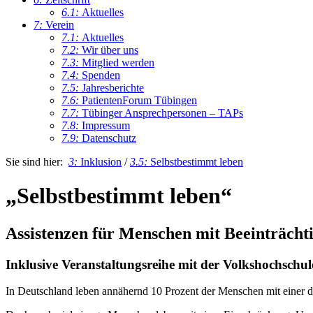
6.1:
Aktuelles
7:
Verein
7.1:
Aktuelles
7.2:
Wir über uns
7.3:
Mitglied werden
7.4:
Spenden
7.5:
Jahresberichte
7.6:
PatientenForum Tübingen
7.7:
Tübinger Ansprechpersonen – TAPs
7.8:
Impressum
7.9:
Datenschutz
Sie sind hier:
3:
Inklusion
/
3.5:
Selbstbestimmt leben
„Selbstbestimmt leben“
Assistenzen für Menschen mit Beeinträcht
Inklusive Veranstaltungsreihe mit der Volkshochschu
In Deutschland leben annähernd 10 Prozent der Menschen mit einer de