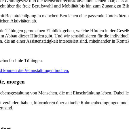
r Grundgesetz und die Menschenrechtskonvention stellen klar, dass a
t über die freie Berufswahl und Mobilität bis hin zum Zugang zu Bildu
Beeinträchtigung in manchen Bereichen eine passende Unterstützung.
chen Aktivitäten ab.
e Tübingen gerne einen Einblick geben, welche Hürden in der Gesellsc
m Abbau dieser Hürden gibt. Und wir sensibilisieren für die individue
die an einer Assistenztätigkeit interessiert sind, miteinander in Konta
kschochschule Tübingen.
d können die Veranstaltungen buchen.
ute, morgen
Lebensgestaltung von Menschen, die mit Einschränkung leben. Dabei le
it verändert haben, informieren über aktuelle Rahmenbedingungen und w
rt sind.
udget