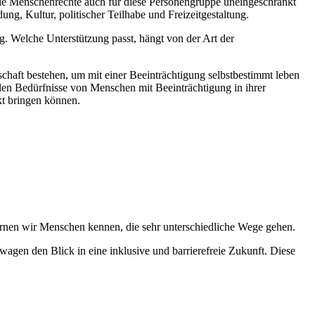
lle Menschenrechte auch für diese Personengruppe uneingeschränkt
ng, Kultur, politischer Teilhabe und Freizeitgestaltung.
 Welche Unterstützung passt, hängt von der Art der
haft bestehen, um mit einer Beeinträchtigung selbstbestimmt leben
llen Bedürfnisse von Menschen mit Beeinträchtigung in ihrer
kt bringen können.
rnen wir Menschen kennen, die sehr unterschiedliche Wege gehen.
agen den Blick in eine inklusive und barrierefreie Zukunft. Diese