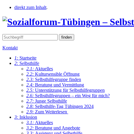
direkt zum Inhalt
.
Kontakt
1:
Startseite
2:
Selbsthilfe
2.1:
Aktuelles
2.2:
Kultursensible Öffnung
2.3:
Selbsthilfegruppe finden
2.4:
Beratung und Vermittlung
2.5:
Unterstützung für Selbsthilfegruppen
2.6:
Selbsthilfegruppen – ein Weg für mich?
2.7:
Junge Selbsthilfe
2.8:
Selbsthilfe-Tag Tübingen 2024
2.9:
Zum Weiterlesen
3:
Inklusion
3.1:
Aktuelles
3.2:
Beratung und Angebote
3.3:
Assistenz und Selbsthilfe