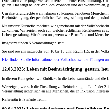
Doch auch viele junge Menschen leben mit einer Einschränkung. Unse
gelten. Das fängt bei der Wahl des Wohnorts und der Wohnform an, geh
Um ihre Grundrechte wahrnehmen zu können, benötigen Menschen mit 
Beeinträchtigung, der persönlichen Lebensgestaltung und den persönli
Mit unserer Kursreihe möchten wir gemeinsam mit der Volkshochschul
zu können. Wir zeigen auch auf, welche rechtlichen Regelungen es zu
Lebensgestaltung. Wir freuen uns, wenn wir Betroffene und Menschen, 
Insgesamt finden 5 Veranstaltungen statt.
Sie sind jeweils mittwochs von 16 bis 18 Uhr, Raum 115, in der Vol
Hier finden Sie die Informationen der Volkschochschule Tübingen un
12.03.2025: Leben mit Beeinträchtigung: gestern, he
In diesem Kurs geben wir Einblicke in die Lebensumstände und die 
Wir zeigen, wie sich die Einstellung zu Behinderung im Laufe der Ze
Veranstaltung richtet sich an alle Menschen, die an Inklusion interessie
Referentin ist Stefanie Tellini.
09.04.2025: Leben mit Assistenz und Persönlichem B