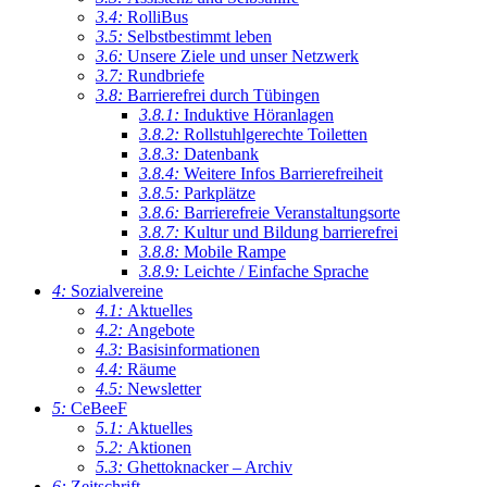
3.4:
RolliBus
3.5:
Selbstbestimmt leben
3.6:
Unsere Ziele und unser Netzwerk
3.7:
Rundbriefe
3.8:
Barrierefrei durch Tübingen
3.8.1:
Induktive Höranlagen
3.8.2:
Rollstuhlgerechte Toiletten
3.8.3:
Datenbank
3.8.4:
Weitere Infos Barrierefreiheit
3.8.5:
Parkplätze
3.8.6:
Barrierefreie Veranstaltungsorte
3.8.7:
Kultur und Bildung barrierefrei
3.8.8:
Mobile Rampe
3.8.9:
Leichte / Einfache Sprache
4:
Sozialvereine
4.1:
Aktuelles
4.2:
Angebote
4.3:
Basisinformationen
4.4:
Räume
4.5:
Newsletter
5:
CeBeeF
5.1:
Aktuelles
5.2:
Aktionen
5.3:
Ghettoknacker – Archiv
6:
Zeitschrift