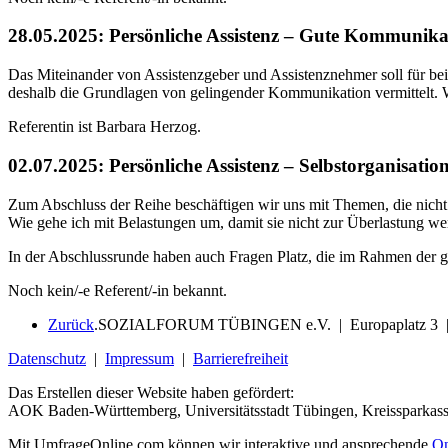
28.05.2025: Persönliche Assistenz – Gute Kommunik
Das Miteinander von Assistenzgeber und Assistenznehmer soll für beid
deshalb die Grundlagen von gelingender Kommunikation vermittelt. W
Referentin ist Barbara Herzog.
02.07.2025: Persönliche Assistenz – Selbstorganisa
Zum Abschluss der Reihe beschäftigen wir uns mit Themen, die nicht 
Wie gehe ich mit Belastungen um, damit sie nicht zur Überlastung w
In der Abschlussrunde haben auch Fragen Platz, die im Rahmen der g
Noch kein/-e Referent/-in bekannt.
Zurück
.
SOZIALFORUM TÜBINGEN e.V. | Europaplatz 3 |
Datenschutz
|
Impressum
|
Barrierefreiheit
Das Erstellen dieser Website haben gefördert:
AOK Baden-Württemberg, Universitätsstadt Tübingen, Kreissparkas
Mit UmfrageOnline.com können wir interaktive und ansprechende
On