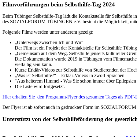
Filmvorführungen beim Selbsthilfe-Tag 2024
Beim Tübinger Selbsthilfe-Tag lädt die Kontaktstelle für Selbsth
des SOZIALFORUM TÜBINGEN e.V. besteht die Möglichkeit, mitein
Folgende Filme werden unter anderem gezeigt:
„Unterwegs zwischen Ich und Wir“
Der Film ist ein Projekt der Kontaktstelle für Selbsthilfe Tüb
„Gemeinsam auf dem Weg. Selbsthilfe jenseits kultureller Gre
Die Dokumentation wurde 2019 in Tübingen vom Filmemacher Danie
vielfältig sein kann.
Kurze Erklär-Videos zur Selbsthilfe von Studierenden der H
„Was ist Selbsthilfe?“ – Erklär-Videos in zwölf Sprachen
"Aus heiterem Himmel - Was Sie schon immer über Epilepsien 
Die Liste wird fortgesetzt.
Hier erhalten Sie den Programm-Flyer des gesamten Tages als PDF
Der Flyer ist ab sofort auch in gedruckter Form im SOZIALFORUM 
Unterstützt von der Selbsthilfeförderung der gesetz