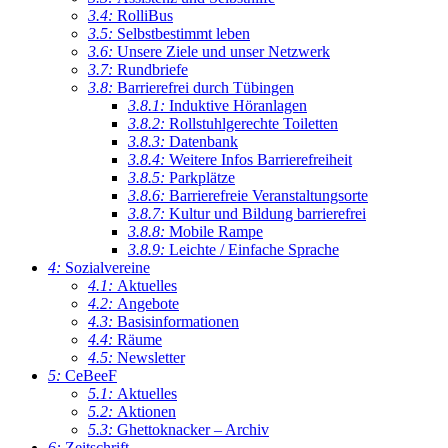
3.4:
RolliBus
3.5:
Selbstbestimmt leben
3.6:
Unsere Ziele und unser Netzwerk
3.7:
Rundbriefe
3.8:
Barrierefrei durch Tübingen
3.8.1:
Induktive Höranlagen
3.8.2:
Rollstuhlgerechte Toiletten
3.8.3:
Datenbank
3.8.4:
Weitere Infos Barrierefreiheit
3.8.5:
Parkplätze
3.8.6:
Barrierefreie Veranstaltungsorte
3.8.7:
Kultur und Bildung barrierefrei
3.8.8:
Mobile Rampe
3.8.9:
Leichte / Einfache Sprache
4:
Sozialvereine
4.1:
Aktuelles
4.2:
Angebote
4.3:
Basisinformationen
4.4:
Räume
4.5:
Newsletter
5:
CeBeeF
5.1:
Aktuelles
5.2:
Aktionen
5.3:
Ghettoknacker – Archiv
6:
Zeitschrift