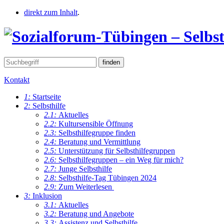
direkt zum Inhalt
.
Kontakt
1:
Startseite
2:
Selbsthilfe
2.1:
Aktuelles
2.2:
Kultursensible Öffnung
2.3:
Selbsthilfegruppe finden
2.4:
Beratung und Vermittlung
2.5:
Unterstützung für Selbsthilfegruppen
2.6:
Selbsthilfegruppen – ein Weg für mich?
2.7:
Junge Selbsthilfe
2.8:
Selbsthilfe-Tag Tübingen 2024
2.9:
Zum Weiterlesen
3:
Inklusion
3.1:
Aktuelles
3.2:
Beratung und Angebote
3.3:
Assistenz und Selbsthilfe