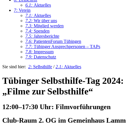
6.1:
Aktuelles
7:
Verein
7.1:
Aktuelles
7.2:
Wir über uns
7.3:
Mitglied werden
7.4:
Spenden
7.5:
Jahresberichte
7.6:
PatientenForum Tübingen
7.7:
Tübinger Ansprechpersonen – TAPs
7.8:
Impressum
7.9:
Datenschutz
Sie sind hier:
2:
Selbsthilfe
/
2.1:
Aktuelles
Tübinger Selbsthilfe-Tag 2024:
„Filme zur Selbsthilfe“
12:00–17:30 Uhr: Filmvorführungen
Club-Raum 2. OG im Gemeinhaus Lamm