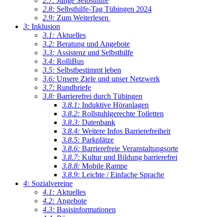
2.7:
Junge Selbsthilfe
2.8:
Selbsthilfe-Tag Tübingen 2024
2.9:
Zum Weiterlesen
3:
Inklusion
3.1:
Aktuelles
3.2:
Beratung und Angebote
3.3:
Assistenz und Selbsthilfe
3.4:
RolliBus
3.5:
Selbstbestimmt leben
3.6:
Unsere Ziele und unser Netzwerk
3.7:
Rundbriefe
3.8:
Barrierefrei durch Tübingen
3.8.1:
Induktive Höranlagen
3.8.2:
Rollstuhlgerechte Toiletten
3.8.3:
Datenbank
3.8.4:
Weitere Infos Barrierefreiheit
3.8.5:
Parkplätze
3.8.6:
Barrierefreie Veranstaltungsorte
3.8.7:
Kultur und Bildung barrierefrei
3.8.8:
Mobile Rampe
3.8.9:
Leichte / Einfache Sprache
4:
Sozialvereine
4.1:
Aktuelles
4.2:
Angebote
4.3:
Basisinformationen