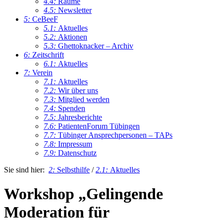
4.4:
Räume
4.5:
Newsletter
5:
CeBeeF
5.1:
Aktuelles
5.2:
Aktionen
5.3:
Ghettoknacker – Archiv
6:
Zeitschrift
6.1:
Aktuelles
7:
Verein
7.1:
Aktuelles
7.2:
Wir über uns
7.3:
Mitglied werden
7.4:
Spenden
7.5:
Jahresberichte
7.6:
PatientenForum Tübingen
7.7:
Tübinger Ansprechpersonen – TAPs
7.8:
Impressum
7.9:
Datenschutz
Sie sind hier:
2:
Selbsthilfe
/
2.1:
Aktuelles
Workshop „Gelingende
Moderation für