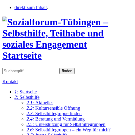
direkt zum Inhalt
.
Startseite
Kontakt
1:
Startseite
2:
Selbsthilfe
2.1:
Aktuelles
2.2:
Kultursensible Öffnung
2.3:
Selbsthilfegruppe finden
2.4:
Beratung und Vermittlung
2.5:
Unterstützung für Selbsthilfegruppen
2.6:
Selbsthilfegruppen – ein Weg für mich?