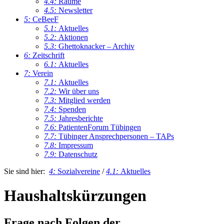
4.4:
Räume
4.5:
Newsletter
5:
CeBeeF
5.1:
Aktuelles
5.2:
Aktionen
5.3:
Ghettoknacker – Archiv
6:
Zeitschrift
6.1:
Aktuelles
7:
Verein
7.1:
Aktuelles
7.2:
Wir über uns
7.3:
Mitglied werden
7.4:
Spenden
7.5:
Jahresberichte
7.6:
PatientenForum Tübingen
7.7:
Tübinger Ansprechpersonen – TAPs
7.8:
Impressum
7.9:
Datenschutz
Sie sind hier:
4:
Sozialvereine
/
4.1:
Aktuelles
Haushaltskürzungen
Frage nach Folgen der