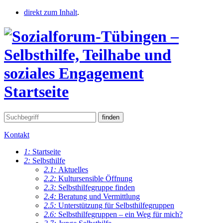
direkt zum Inhalt
.
Startseite
Kontakt
1:
Startseite
2:
Selbsthilfe
2.1:
Aktuelles
2.2:
Kultursensible Öffnung
2.3:
Selbsthilfegruppe finden
2.4:
Beratung und Vermittlung
2.5:
Unterstützung für Selbsthilfegruppen
2.6:
Selbsthilfegruppen – ein Weg für mich?