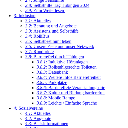
2.7:
Junge Selbsthilfe
2.8:
Selbsthilfe-Tag Tübingen 2024
2.9:
Zum Weiterlesen
3:
Inklusion
3.1:
Aktuelles
3.2:
Beratung und Angebote
3.3:
Assistenz und Selbsthilfe
3.4:
RolliBus
3.5:
Selbstbestimmt leben
3.6:
Unsere Ziele und unser Netzwerk
3.7:
Rundbriefe
3.8:
Barrierefrei durch Tübingen
3.8.1:
Induktive Höranlagen
3.8.2:
Rollstuhlgerechte Toiletten
3.8.3:
Datenbank
3.8.4:
Weitere Infos Barrierefreiheit
3.8.5:
Parkplätze
3.8.6:
Barrierefreie Veranstaltungsorte
3.8.7:
Kultur und Bildung barrierefrei
3.8.8:
Mobile Rampe
3.8.9:
Leichte / Einfache Sprache
4:
Sozialvereine
4.1:
Aktuelles
4.2:
Angebote
4.3:
Basisinformationen