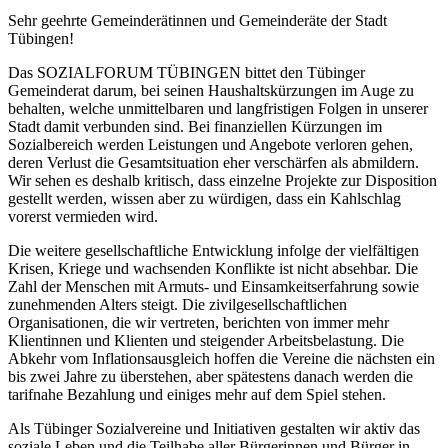
Sehr geehrte Gemeinderätinnen und Gemeinderäte der Stadt
Tübingen!
Das SOZIALFORUM TÜBINGEN bittet den Tübinger
Gemeinderat darum, bei seinen Haushaltskürzungen im Auge zu
behalten, welche unmittelbaren und langfristigen Folgen in unserer
Stadt damit verbunden sind. Bei finanziellen Kürzungen im
Sozialbereich werden Leistungen und Angebote verloren gehen,
deren Verlust die Gesamtsituation eher verschärfen als abmildern.
Wir sehen es deshalb kritisch, dass einzelne Projekte zur Disposition
gestellt werden, wissen aber zu würdigen, dass ein Kahlschlag
vorerst vermieden wird.
Die weitere gesellschaftliche Entwicklung infolge der vielfältigen
Krisen, Kriege und wachsenden Konflikte ist nicht absehbar. Die
Zahl der Menschen mit Armuts- und Einsamkeitserfahrung sowie
zunehmenden Alters steigt. Die zivilgesellschaftlichen
Organisationen, die wir vertreten, berichten von immer mehr
Klientinnen und Klienten und steigender Arbeitsbelastung. Die
Abkehr vom Inflationsausgleich hoffen die Vereine die nächsten ein
bis zwei Jahre zu überstehen, aber spätestens danach werden die
tarifnahe Bezahlung und einiges mehr auf dem Spiel stehen.
Als Tübinger Sozialvereine und Initiativen gestalten wir aktiv das
soziale Leben und die Teilhabe aller Bürgerinnen und Bürger in