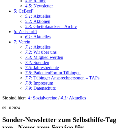
4.4:
Räume
4.5:
Newsletter
5:
CeBeeF
5.1:
Aktuelles
5.2:
Aktionen
5.3:
Ghettoknacker – Archiv
6:
Zeitschrift
6.1:
Aktuelles
7:
Verein
7.1:
Aktuelles
7.2:
Wir über uns
7.3:
Mitglied werden
7.4:
Spenden
7.5:
Jahresberichte
7.6:
PatientenForum Tübingen
7.7:
Tübinger Ansprechpersonen – TAPs
7.8:
Impressum
7.9:
Datenschutz
Sie sind hier:
4:
Sozialvereine
/
4.1:
Aktuelles
09.10.2024
Sonder-Newsletter zum Selbsthilfe-Tag
von „Neues vom Service für