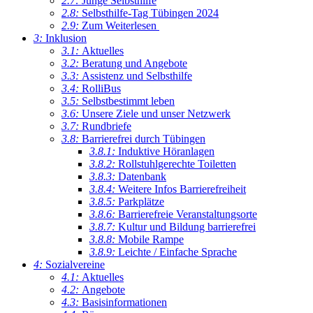
2.7:
Junge Selbsthilfe
2.8:
Selbsthilfe-Tag Tübingen 2024
2.9:
Zum Weiterlesen
3:
Inklusion
3.1:
Aktuelles
3.2:
Beratung und Angebote
3.3:
Assistenz und Selbsthilfe
3.4:
RolliBus
3.5:
Selbstbestimmt leben
3.6:
Unsere Ziele und unser Netzwerk
3.7:
Rundbriefe
3.8:
Barrierefrei durch Tübingen
3.8.1:
Induktive Höranlagen
3.8.2:
Rollstuhlgerechte Toiletten
3.8.3:
Datenbank
3.8.4:
Weitere Infos Barrierefreiheit
3.8.5:
Parkplätze
3.8.6:
Barrierefreie Veranstaltungsorte
3.8.7:
Kultur und Bildung barrierefrei
3.8.8:
Mobile Rampe
3.8.9:
Leichte / Einfache Sprache
4:
Sozialvereine
4.1:
Aktuelles
4.2:
Angebote
4.3:
Basisinformationen