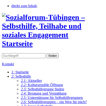
direkt zum Inhalt
.
Startseite
Kontakt
1:
Startseite
2:
Selbsthilfe
2.1:
Aktuelles
2.2:
Kultursensible Öffnung
2.3:
Selbsthilfegruppe finden
2.4:
Beratung und Vermittlung
2.5:
Unterstützung für Selbsthilfegruppen
2.6:
Selbsthilfegruppen – ein Weg für mich?