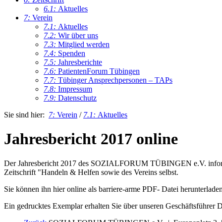
6.1:
Aktuelles
7:
Verein
7.1:
Aktuelles
7.2:
Wir über uns
7.3:
Mitglied werden
7.4:
Spenden
7.5:
Jahresberichte
7.6:
PatientenForum Tübingen
7.7:
Tübinger Ansprechpersonen – TAPs
7.8:
Impressum
7.9:
Datenschutz
Sie sind hier:
7:
Verein
/
7.1:
Aktuelles
Jahresbericht 2017 online
Der Jahresbericht 2017 des SOZIALFORUM TÜBINGEN e.V. informiert
Zeitschrift "Handeln & Helfen sowie des Vereins selbst.
Sie können ihn hier online als barriere-arme PDF- Datei herunterladen
Ein gedrucktes Exemplar erhalten Sie über unseren Geschäftsführer 