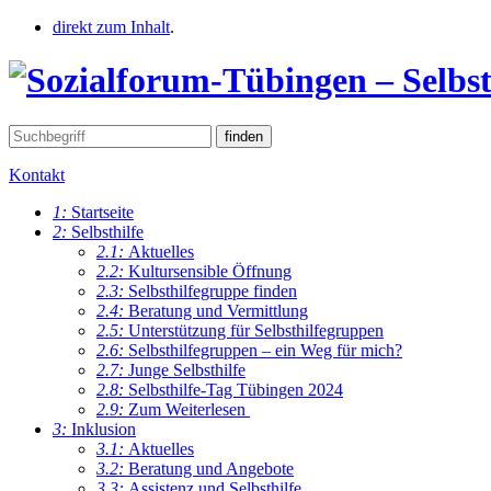
direkt zum Inhalt
.
Kontakt
1:
Startseite
2:
Selbsthilfe
2.1:
Aktuelles
2.2:
Kultursensible Öffnung
2.3:
Selbsthilfegruppe finden
2.4:
Beratung und Vermittlung
2.5:
Unterstützung für Selbsthilfegruppen
2.6:
Selbsthilfegruppen – ein Weg für mich?
2.7:
Junge Selbsthilfe
2.8:
Selbsthilfe-Tag Tübingen 2024
2.9:
Zum Weiterlesen
3:
Inklusion
3.1:
Aktuelles
3.2:
Beratung und Angebote
3.3:
Assistenz und Selbsthilfe