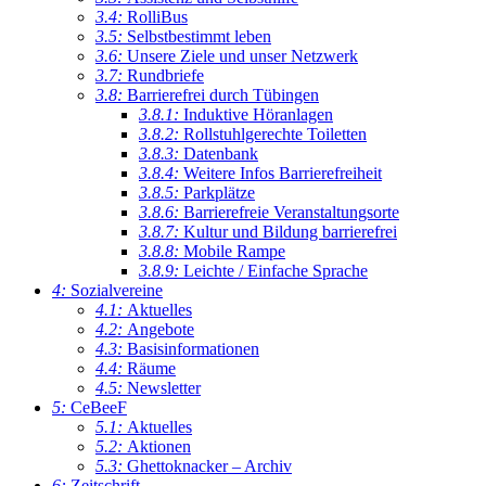
3.4:
RolliBus
3.5:
Selbstbestimmt leben
3.6:
Unsere Ziele und unser Netzwerk
3.7:
Rundbriefe
3.8:
Barrierefrei durch Tübingen
3.8.1:
Induktive Höranlagen
3.8.2:
Rollstuhlgerechte Toiletten
3.8.3:
Datenbank
3.8.4:
Weitere Infos Barrierefreiheit
3.8.5:
Parkplätze
3.8.6:
Barrierefreie Veranstaltungsorte
3.8.7:
Kultur und Bildung barrierefrei
3.8.8:
Mobile Rampe
3.8.9:
Leichte / Einfache Sprache
4:
Sozialvereine
4.1:
Aktuelles
4.2:
Angebote
4.3:
Basisinformationen
4.4:
Räume
4.5:
Newsletter
5:
CeBeeF
5.1:
Aktuelles
5.2:
Aktionen
5.3:
Ghettoknacker – Archiv
6:
Zeitschrift