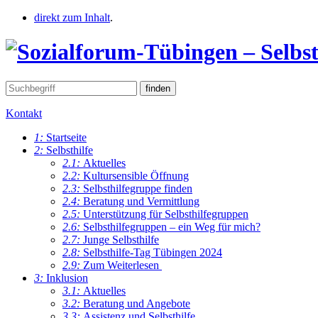
direkt zum Inhalt
.
Kontakt
1:
Startseite
2:
Selbsthilfe
2.1:
Aktuelles
2.2:
Kultursensible Öffnung
2.3:
Selbsthilfegruppe finden
2.4:
Beratung und Vermittlung
2.5:
Unterstützung für Selbsthilfegruppen
2.6:
Selbsthilfegruppen – ein Weg für mich?
2.7:
Junge Selbsthilfe
2.8:
Selbsthilfe-Tag Tübingen 2024
2.9:
Zum Weiterlesen
3:
Inklusion
3.1:
Aktuelles
3.2:
Beratung und Angebote
3.3:
Assistenz und Selbsthilfe