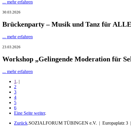
... mehr erfahren
30.03.2026
Brückenparty – Musik und Tanz für ALLE 
... mehr erfahren
23.03.2026
Workshop „Gelingende Moderation für Selb
... mehr erfahren
1
. |
2
3
4
5
6
Eine Seite weiter
.
Zurück
.
SOZIALFORUM TÜBINGEN e.V. | Europaplatz 3 |