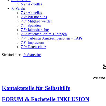
6.1:
Aktuelles
7:
Verein
7.1:
Aktuelles
7.2:
Wir über uns
7.3:
Mitglied werden
7.4:
Spenden
7.5:
Jahresberichte
7.6:
PatientenForum Tübingen
7.7:
Tübinger Ansprechpersonen – TAPs
7.8:
Impressum
7.9:
Datenschutz
Sie sind hier:
1:
Startseite
Wir sind
Kontaktstelle für Selbsthilfe
FORUM & Fachstelle INKLUSION