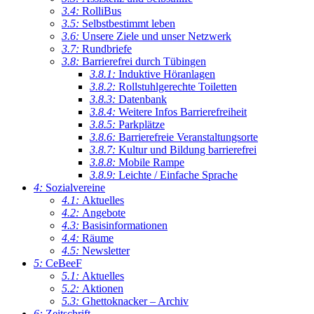
3.4:
RolliBus
3.5:
Selbstbestimmt leben
3.6:
Unsere Ziele und unser Netzwerk
3.7:
Rundbriefe
3.8:
Barrierefrei durch Tübingen
3.8.1:
Induktive Höranlagen
3.8.2:
Rollstuhlgerechte Toiletten
3.8.3:
Datenbank
3.8.4:
Weitere Infos Barrierefreiheit
3.8.5:
Parkplätze
3.8.6:
Barrierefreie Veranstaltungsorte
3.8.7:
Kultur und Bildung barrierefrei
3.8.8:
Mobile Rampe
3.8.9:
Leichte / Einfache Sprache
4:
Sozialvereine
4.1:
Aktuelles
4.2:
Angebote
4.3:
Basisinformationen
4.4:
Räume
4.5:
Newsletter
5:
CeBeeF
5.1:
Aktuelles
5.2:
Aktionen
5.3:
Ghettoknacker – Archiv
6:
Zeitschrift