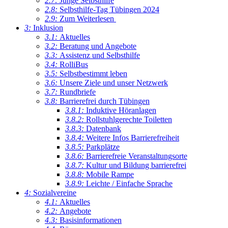
2.7:
Junge Selbsthilfe
2.8:
Selbsthilfe-Tag Tübingen 2024
2.9:
Zum Weiterlesen
3:
Inklusion
3.1:
Aktuelles
3.2:
Beratung und Angebote
3.3:
Assistenz und Selbsthilfe
3.4:
RolliBus
3.5:
Selbstbestimmt leben
3.6:
Unsere Ziele und unser Netzwerk
3.7:
Rundbriefe
3.8:
Barrierefrei durch Tübingen
3.8.1:
Induktive Höranlagen
3.8.2:
Rollstuhlgerechte Toiletten
3.8.3:
Datenbank
3.8.4:
Weitere Infos Barrierefreiheit
3.8.5:
Parkplätze
3.8.6:
Barrierefreie Veranstaltungsorte
3.8.7:
Kultur und Bildung barrierefrei
3.8.8:
Mobile Rampe
3.8.9:
Leichte / Einfache Sprache
4:
Sozialvereine
4.1:
Aktuelles
4.2:
Angebote
4.3:
Basisinformationen