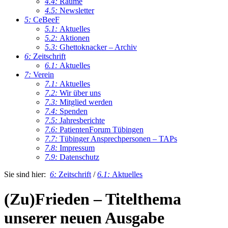
4.4:
Räume
4.5:
Newsletter
5:
CeBeeF
5.1:
Aktuelles
5.2:
Aktionen
5.3:
Ghettoknacker – Archiv
6:
Zeitschrift
6.1:
Aktuelles
7:
Verein
7.1:
Aktuelles
7.2:
Wir über uns
7.3:
Mitglied werden
7.4:
Spenden
7.5:
Jahresberichte
7.6:
PatientenForum Tübingen
7.7:
Tübinger Ansprechpersonen – TAPs
7.8:
Impressum
7.9:
Datenschutz
Sie sind hier:
6:
Zeitschrift
/
6.1:
Aktuelles
(Zu)Frieden – Titelthema
unserer neuen Ausgabe