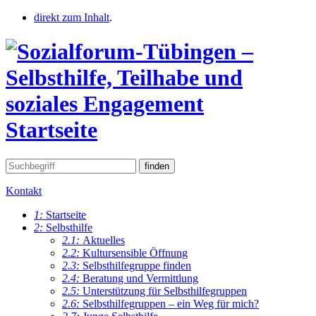
direkt zum Inhalt
.
Startseite
Kontakt
1:
Startseite
2:
Selbsthilfe
2.1:
Aktuelles
2.2:
Kultursensible Öffnung
2.3:
Selbsthilfegruppe finden
2.4:
Beratung und Vermittlung
2.5:
Unterstützung für Selbsthilfegruppen
2.6:
Selbsthilfegruppen – ein Weg für mich?