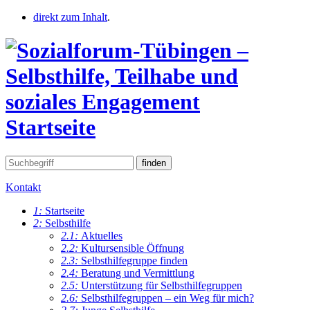
direkt zum Inhalt
.
Startseite
Kontakt
1:
Startseite
2:
Selbsthilfe
2.1:
Aktuelles
2.2:
Kultursensible Öffnung
2.3:
Selbsthilfegruppe finden
2.4:
Beratung und Vermittlung
2.5:
Unterstützung für Selbsthilfegruppen
2.6:
Selbsthilfegruppen – ein Weg für mich?