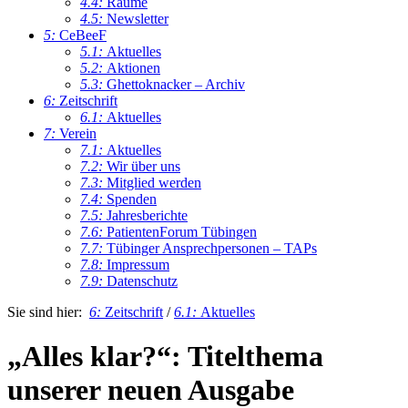
4.4:
Räume
4.5:
Newsletter
5:
CeBeeF
5.1:
Aktuelles
5.2:
Aktionen
5.3:
Ghettoknacker – Archiv
6:
Zeitschrift
6.1:
Aktuelles
7:
Verein
7.1:
Aktuelles
7.2:
Wir über uns
7.3:
Mitglied werden
7.4:
Spenden
7.5:
Jahresberichte
7.6:
PatientenForum Tübingen
7.7:
Tübinger Ansprechpersonen – TAPs
7.8:
Impressum
7.9:
Datenschutz
Sie sind hier:
6:
Zeitschrift
/
6.1:
Aktuelles
„Alles klar?“: Titelthema
unserer neuen Ausgabe