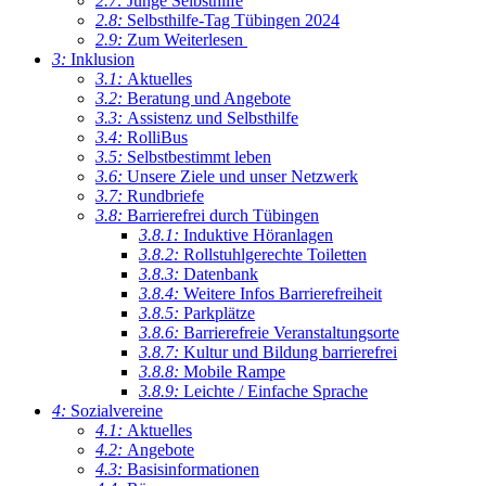
2.7:
Junge Selbsthilfe
2.8:
Selbsthilfe-Tag Tübingen 2024
2.9:
Zum Weiterlesen
3:
Inklusion
3.1:
Aktuelles
3.2:
Beratung und Angebote
3.3:
Assistenz und Selbsthilfe
3.4:
RolliBus
3.5:
Selbstbestimmt leben
3.6:
Unsere Ziele und unser Netzwerk
3.7:
Rundbriefe
3.8:
Barrierefrei durch Tübingen
3.8.1:
Induktive Höranlagen
3.8.2:
Rollstuhlgerechte Toiletten
3.8.3:
Datenbank
3.8.4:
Weitere Infos Barrierefreiheit
3.8.5:
Parkplätze
3.8.6:
Barrierefreie Veranstaltungsorte
3.8.7:
Kultur und Bildung barrierefrei
3.8.8:
Mobile Rampe
3.8.9:
Leichte / Einfache Sprache
4:
Sozialvereine
4.1:
Aktuelles
4.2:
Angebote
4.3:
Basisinformationen