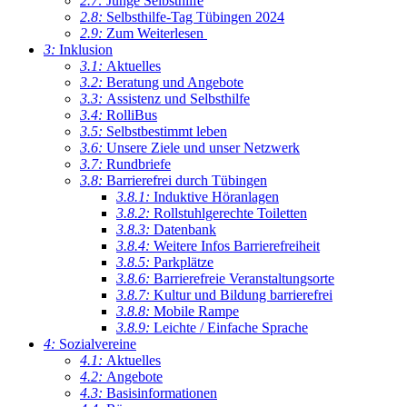
2.7:
Junge Selbsthilfe
2.8:
Selbsthilfe-Tag Tübingen 2024
2.9:
Zum Weiterlesen
3:
Inklusion
3.1:
Aktuelles
3.2:
Beratung und Angebote
3.3:
Assistenz und Selbsthilfe
3.4:
RolliBus
3.5:
Selbstbestimmt leben
3.6:
Unsere Ziele und unser Netzwerk
3.7:
Rundbriefe
3.8:
Barrierefrei durch Tübingen
3.8.1:
Induktive Höranlagen
3.8.2:
Rollstuhlgerechte Toiletten
3.8.3:
Datenbank
3.8.4:
Weitere Infos Barrierefreiheit
3.8.5:
Parkplätze
3.8.6:
Barrierefreie Veranstaltungsorte
3.8.7:
Kultur und Bildung barrierefrei
3.8.8:
Mobile Rampe
3.8.9:
Leichte / Einfache Sprache
4:
Sozialvereine
4.1:
Aktuelles
4.2:
Angebote
4.3:
Basisinformationen