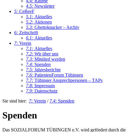
4.4:
Räume
4.5:
Newsletter
5:
CeBeeF
5.1:
Aktuelles
5.2:
Aktionen
5.3:
Ghettoknacker – Archiv
6:
Zeitschrift
6.1:
Aktuelles
7:
Verein
7.1:
Aktuelles
7.2:
Wir über uns
7.3:
Mitglied werden
7.4:
Spenden
7.5:
Jahresberichte
7.6:
PatientenForum Tübingen
7.7:
Tübinger Ansprechpersonen – TAPs
7.8:
Impressum
7.9:
Datenschutz
Sie sind hier:
7:
Verein
/
7.4:
Spenden
Spenden
Das SOZIALFORUM TÜBINGEN e.V. wird gefördert durch die