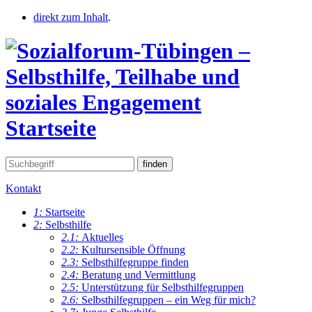
direkt zum Inhalt
.
Startseite
Kontakt
1:
Startseite
2:
Selbsthilfe
2.1:
Aktuelles
2.2:
Kultursensible Öffnung
2.3:
Selbsthilfegruppe finden
2.4:
Beratung und Vermittlung
2.5:
Unterstützung für Selbsthilfegruppen
2.6:
Selbsthilfegruppen – ein Weg für mich?