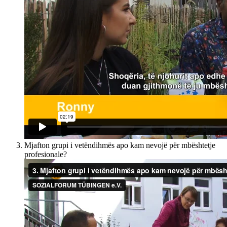
Mjafton grupi i vetëndihmës apo kam nevojë për mbështetje
profesionale?