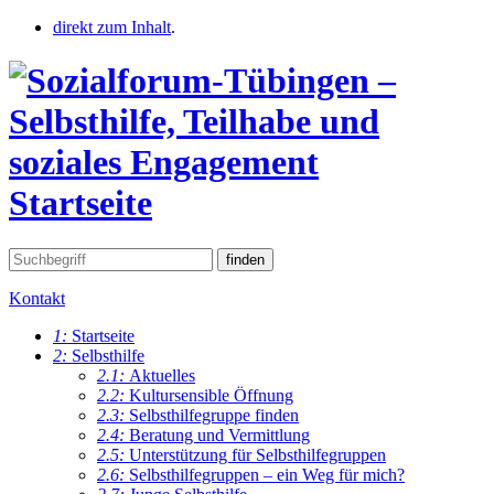
direkt zum Inhalt
.
Startseite
Kontakt
1:
Startseite
2:
Selbsthilfe
2.1:
Aktuelles
2.2:
Kultursensible Öffnung
2.3:
Selbsthilfegruppe finden
2.4:
Beratung und Vermittlung
2.5:
Unterstützung für Selbsthilfegruppen
2.6:
Selbsthilfegruppen – ein Weg für mich?