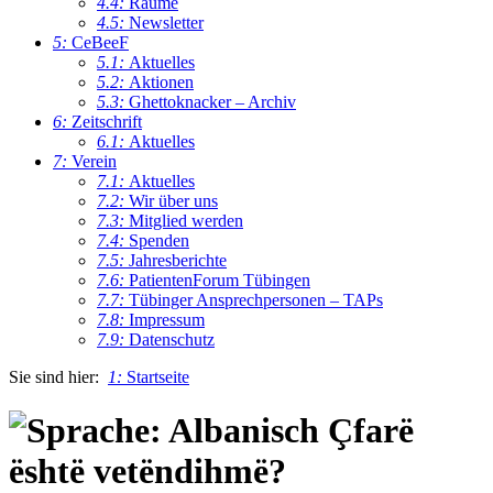
4.4:
Räume
4.5:
Newsletter
5:
CeBeeF
5.1:
Aktuelles
5.2:
Aktionen
5.3:
Ghettoknacker – Archiv
6:
Zeitschrift
6.1:
Aktuelles
7:
Verein
7.1:
Aktuelles
7.2:
Wir über uns
7.3:
Mitglied werden
7.4:
Spenden
7.5:
Jahresberichte
7.6:
PatientenForum Tübingen
7.7:
Tübinger Ansprechpersonen – TAPs
7.8:
Impressum
7.9:
Datenschutz
Sie sind hier:
1:
Startseite
Çfarë
është vetëndihmë?