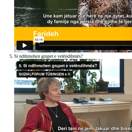
Si ndihmohen grupet e vetëndihmës?