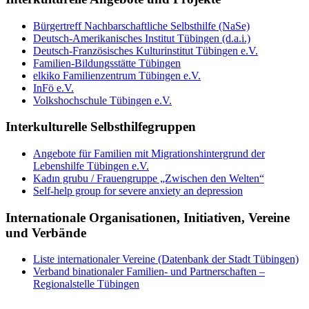
Bürgertreff Nachbarschaftliche Selbsthilfe (NaSe)
Deutsch-Amerikanisches Institut Tübingen (d.a.i.)
Deutsch-Französisches Kulturinstitut Tübingen e.V.
Familien-Bildungsstätte Tübingen
elkiko Familienzentrum Tübingen e.V.
InFö e.V.
Volkshochschule Tübingen e.V.
Interkulturelle Selbsthilfegruppen
Angebote für Familien mit Migrationshintergrund der
Lebenshilfe Tübingen e.V.
Kadın grubu / Frauengruppe „Zwischen den Welten“
Self-help group for severe anxiety an depression
Internationale Organisationen, Initiativen, Vereine
und Verbände
Liste internationaler Vereine (Datenbank der Stadt Tübingen)
Verband binationaler Familien- und Partnerschaften –
Regionalstelle Tübingen