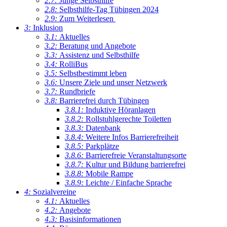
2.7:
Junge Selbsthilfe
2.8:
Selbsthilfe-Tag Tübingen 2024
2.9:
Zum Weiterlesen
3:
Inklusion
3.1:
Aktuelles
3.2:
Beratung und Angebote
3.3:
Assistenz und Selbsthilfe
3.4:
RolliBus
3.5:
Selbstbestimmt leben
3.6:
Unsere Ziele und unser Netzwerk
3.7:
Rundbriefe
3.8:
Barrierefrei durch Tübingen
3.8.1:
Induktive Höranlagen
3.8.2:
Rollstuhlgerechte Toiletten
3.8.3:
Datenbank
3.8.4:
Weitere Infos Barrierefreiheit
3.8.5:
Parkplätze
3.8.6:
Barrierefreie Veranstaltungsorte
3.8.7:
Kultur und Bildung barrierefrei
3.8.8:
Mobile Rampe
3.8.9:
Leichte / Einfache Sprache
4:
Sozialvereine
4.1:
Aktuelles
4.2:
Angebote
4.3:
Basisinformationen