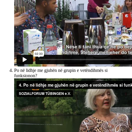
Po në lidhje me gjuhën në grupin e vetëndihmës si
funksionon?