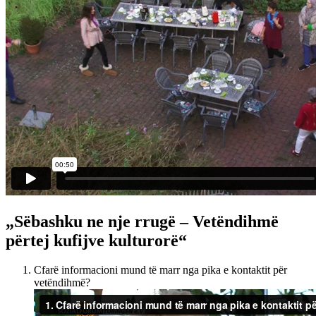
„Sëbashku ne nje rrugë – Vetëndihmë
përtej kufijve kulturorë“
Cfarë informacioni mund të marr nga pika e kontaktit për
vetëndihmë?