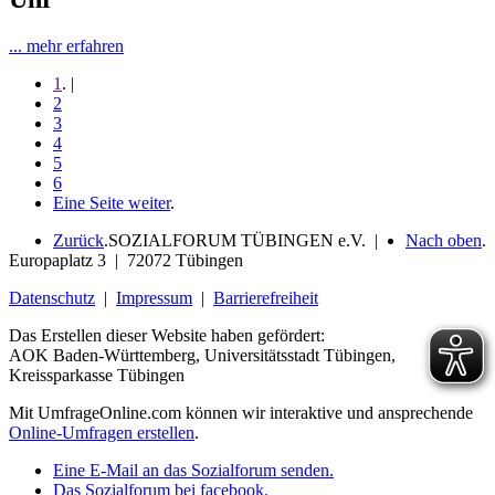
... mehr erfahren
1
. |
2
3
4
5
6
Eine Seite weiter
.
Zurück
.
SOZIALFORUM TÜBINGEN e.V. |
Nach oben
.
Europaplatz 3 | 72072 Tübingen
Datenschutz
|
Impressum
|
Barrierefreiheit
Das Erstellen dieser Website haben gefördert:
AOK Baden-Württemberg, Universitätsstadt Tübingen,
Kreissparkasse Tübingen
Mit UmfrageOnline.com können wir interaktive und ansprechende
Online-Umfragen erstellen
.
Eine E-Mail an das Sozialforum senden.
Das Sozialforum bei facebook.