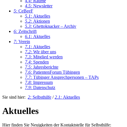
4.4:
Räume
4.5:
Newsletter
5:
CeBeeF
5.1:
Aktuelles
5.2:
Aktionen
5.3:
Ghettoknacker – Archiv
6:
Zeitschrift
6.1:
Aktuelles
7:
Verein
7.1:
Aktuelles
7.2:
Wir über uns
7.3:
Mitglied werden
7.4:
Spenden
7.5:
Jahresberichte
7.6:
PatientenForum Tübingen
7.7:
Tübinger Ansprechpersonen – TAPs
7.8:
Impressum
7.9:
Datenschutz
Sie sind hier:
2:
Selbsthilfe
/
2.1:
Aktuelles
Aktuelles
Hier finden Sie Neuigkeiten der Kontaktstelle für Selbsthilfe: