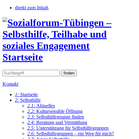
direkt zum Inhalt
.
Startseite
Kontakt
1:
Startseite
2:
Selbsthilfe
2.1:
Aktuelles
2.2:
Kultursensible Öffnung
2.3:
Selbsthilfegruppe finden
2.4:
Beratung und Vermittlung
2.5:
Unterstützung für Selbsthilfegruppen
2.6:
Selbsthilfegruppen – ein Weg für mich?