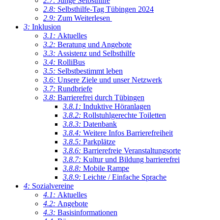
2.7:
Junge Selbsthilfe
2.8:
Selbsthilfe-Tag Tübingen 2024
2.9:
Zum Weiterlesen
3:
Inklusion
3.1:
Aktuelles
3.2:
Beratung und Angebote
3.3:
Assistenz und Selbsthilfe
3.4:
RolliBus
3.5:
Selbstbestimmt leben
3.6:
Unsere Ziele und unser Netzwerk
3.7:
Rundbriefe
3.8:
Barrierefrei durch Tübingen
3.8.1:
Induktive Höranlagen
3.8.2:
Rollstuhlgerechte Toiletten
3.8.3:
Datenbank
3.8.4:
Weitere Infos Barrierefreiheit
3.8.5:
Parkplätze
3.8.6:
Barrierefreie Veranstaltungsorte
3.8.7:
Kultur und Bildung barrierefrei
3.8.8:
Mobile Rampe
3.8.9:
Leichte / Einfache Sprache
4:
Sozialvereine
4.1:
Aktuelles
4.2:
Angebote
4.3:
Basisinformationen